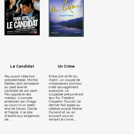
Le Candidat
Un Crime
Peu avant l'élection
Entre 22h et 6h du
présidentielle, Michel
matin, un couple de
Dedieu doit remplacer
milliardaires lyonnais
au pied levé le
a été sauvagement
candidat de son parti.
assassiné. Le
Peu apprécié des
coupable présumé est
médias, il compte
leur fils, Frédéric
améliorer son image
Chapelin-Tourvel. Ce
au cours d'un week-
dernier fait appel au
end de travail. Docile
célèbre avocat Maitre
et fragile, il se plie
Dunand et va, en
d'abord aux exigences
avouant puis en
de ...
reniant le crime,...