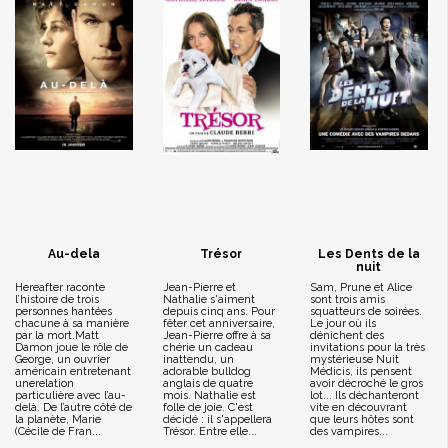
Au-dela
Trésor
Les Dents de la
nuit
Hereafter raconte
Jean-Pierre et
Sam, Prune et Alice
l’histoire de trois
Nathalie s'aiment
sont trois amis
personnes hantées
depuis cinq ans. Pour
squatteurs de soirées.
chacune à sa manière
fêter cet anniversaire,
Le jour où ils
par la mort.Matt
Jean-Pierre offre à sa
dénichent des
Damon joue le rôle de
chérie un cadeau
invitations pour la très
George, un ouvrier
inattendu, un
mystérieuse Nuit
américain entretenant
adorable bulldog
Médicis, ils pensent
unerelation
anglais de quatre
avoir décroché le gros
particulière avec l’au-
mois. Nathalie est
lot... Ils déchanteront
delà. De l’autre côté de
folle de joie. C'est
vite en découvrant
la planète, Marie
décidé : il s'appellera
que leurs hôtes sont
(Cécile de Fran...
Trésor. Entre elle...
des vampires...