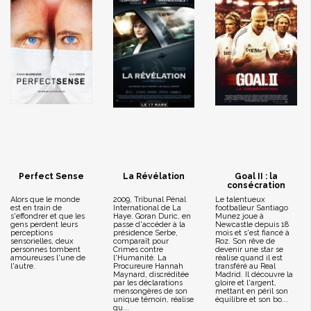
Perfect Sense
La Révélation
Goal II : la
consécration
Alors que le monde
2009, Tribunal Pénal
Le talentueux
est en train de
International de La
footballeur Santiago
s'effondrer et que les
Haye. Goran Duric, en
Munez joue à
gens perdent leurs
passe d'accéder à la
Newcastle depuis 18
perceptions
présidence Serbe,
mois et s'est fiancé à
sensorielles, deux
comparaît pour
Roz. Son rêve de
personnes tombent
Crimes contre
devenir une star se
amoureuses l'une de
l'Humanité. La
réalise quand il est
l'autre.
Procureure Hannah
transféré au Real
Maynard, discréditée
Madrid. Il découvre la
par les déclarations
gloire et l'argent,
mensongères de son
mettant en péril son
unique témoin, réalise
équilibre et son bo...
qu...