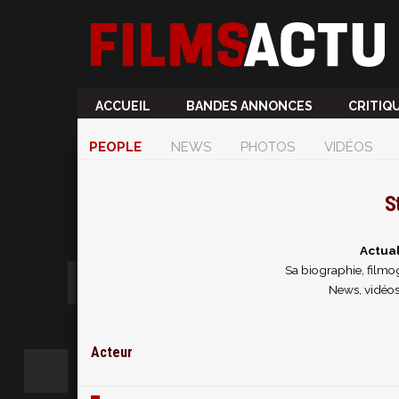
ACCUEIL
BANDES ANNONCES
CRITIQ
PEOPLE
NEWS
PHOTOS
VIDÉOS
S
Actua
Sa biographie, filmog
News, vidéos
Acteur