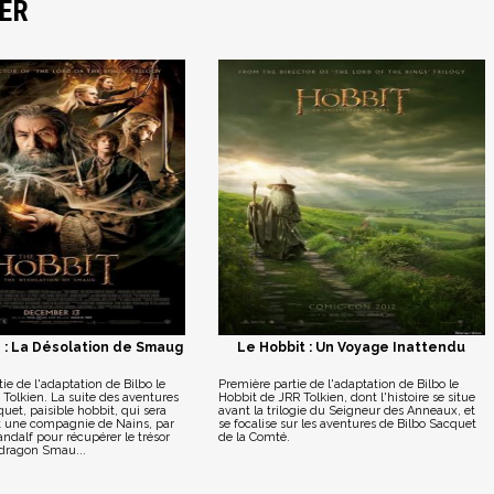
ER
2 : La Désolation de Smaug
Le Hobbit : Un Voyage Inattendu
e de l'adaptation de Bilbo le
Première partie de l'adaptation de Bilbo le
Tolkien. La suite des aventures
Hobbit de JRR Tolkien, dont l'histoire se situe
uet, paisible hobbit, qui sera
avant la trilogie du Seigneur des Anneaux, et
et une compagnie de Nains, par
se focalise sur les aventures de Bilbo Sacquet
ndalf pour récupérer le trésor
de la Comté.
 dragon Smau...