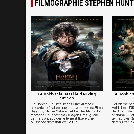
FILMOGRAPHIE STEPHEN HUNT
Le Hobbit : la Bataille des cinq
Le Hobbit 
armées
"Le Hobbit : La Bataille des Cinq Armées"
Deuxième parti
présente le final épique des aventures de Bilbo
Hobbit de JRR 
Baggins, Thorin Oakenshield et des Nains. En
de Bilbon Sacq
reprenant leur patrie au dragon Smaug, ces
entraîné, lui 
derniers ont accidentellement libéré une
le magicien Ga
puissance dévastatrice : le fur...
détenu par le