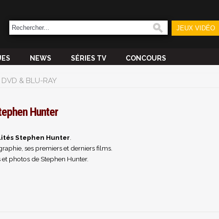
JEUX VIDÉO
UES
NEWS
SÉRIES TV
CONCOURS
DVD & BLU-RAY
tephen Hunter
lités Stephen Hunter
.
raphie, ses premiers et derniers films.
 et photos de Stephen Hunter.