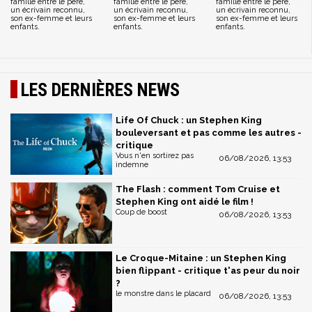
famille entre le père,
famille entre le père,
famille entre le père,
un écrivain reconnu,
un écrivain reconnu,
un écrivain reconnu,
son ex-femme et leurs
son ex-femme et leurs
son ex-femme et leurs
enfants.
enfants.
enfants.
LES DERNIÈRES NEWS
Life Of Chuck : un Stephen King
bouleversant et pas comme les autres -
critique
Vous n'en sortirez pas
06/08/2026, 13:53
indemne
The Flash : comment Tom Cruise et
Stephen King ont aidé le film !
Coup de boost
06/08/2026, 13:53
Le Croque-Mitaine : un Stephen King
bien flippant - critique t'as peur du noir
?
le monstre dans le placard
06/08/2026, 13:53