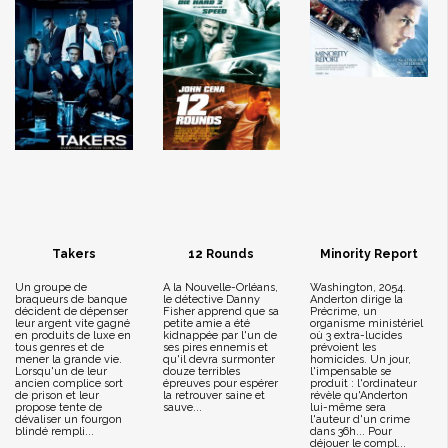
Takers
12 Rounds
Minority Report
Un groupe de
A la Nouvelle-Orléans,
Washington, 2054.
braqueurs de banque
le détective Danny
Anderton dirige la
décident de dépenser
Fisher apprend que sa
Précrime, un
leur argent vite gagné
petite amie a été
organisme ministériel
en produits de luxe en
kidnappée par l'un de
où 3 extra-lucides
tous genres et de
ses pires ennemis et
prévoient les
mener la grande vie.
qu'il devra surmonter
homicides. Un jour,
Lorsqu'un de leur
douze terribles
l'impensable se
ancien complice sort
épreuves pour espérer
produit : l'ordinateur
de prison et leur
la retrouver saine et
révèle qu'Anderton
propose tente de
sauve...
lui-même sera
dévaliser un fourgon
l'auteur d'un crime
blindé rempli...
dans 36h... Pour
déjouer le compl...