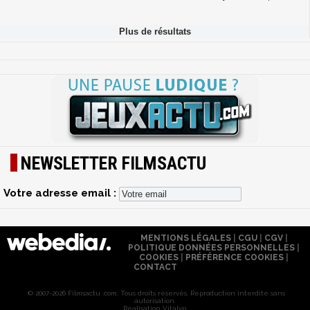
NEWSLETTER FILMSACTU
Votre adresse email :
MENTIONS LÉGALES
|
CGU
|
CGV
|
POLITIQUE DONNÉES PERSONNELLES
|
COOKIES
|
PRÉFÉRENCE COOKIES
|
CONTACT
© 2007-2026 Filmsactu .com. Tous droits réservés. Reproduction interdite sans
autorisation.
Réalisation Vitalyn