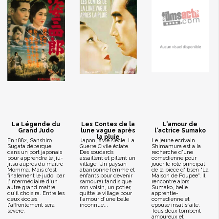
La Légende du
Les Contes de la
L'amour de
Grand Judo
lune vague après
l'actrice Sumako
la pluie
En 1882, Sanshiro
Japon, XVIe siècle. La
Le jeune ecrivain
Sugata débarque
Guerre Civile éclate.
Shimamura est a la
dans un port japonais
Des soudards
recherche d'une
pour apprendre le jiu-
assaillent et pillent un
comedienne pour
jitsu auprès du maître
village. Un paysan
jouer le role principal
Momma. Mais c'est
abanbonne femme et
de la piece d'Ibsen "La
finalement le judo, par
enfants pour devenir
Maison de Poupee". Il
l'intermédiaire d'un
samouraï tandis que
rencontre alors
autre grand maître,
son voisin, un potier,
Sumako, belle
qu'il choisira. Entre les
quitte le village pour
apprentie-
deux écoles,
l'amour d'une belle
comedienne et
l'affrontement sera
inconnue...
epouse insatisfaite.
sévère.
Tous deux tombent
amoureux et