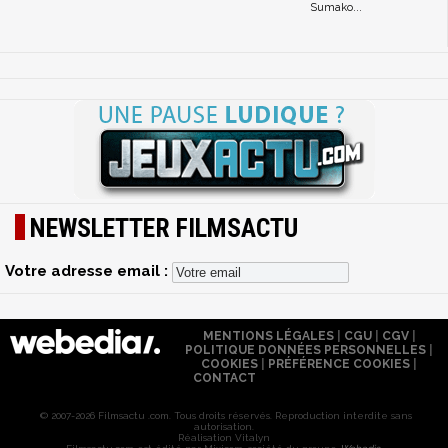
Sumako...
NEWSLETTER FILMSACTU
Votre adresse email :
MENTIONS LÉGALES
|
CGU
|
CGV
|
POLITIQUE DONNÉES PERSONNELLES
|
COOKIES
|
PRÉFÉRENCE COOKIES
|
CONTACT
© 2007-2026 Filmsactu .com. Tous droits réservés. Reproduction interdite sans
autorisation.
Réalisation Vitalyn