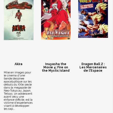
Akira
Inuyasha the
Dragon Ball Z :
Movie 4: Fire on
Les Mercenaires
the Mystic Island
de l'Espace
Mise en images pour
le cinema d'une
bande dessinee
apocalyptique sur les
débuts du XXIe siecle
dans la megapole de
Neo-Tokyo au Japon.
Tetsuo, un adolescent
ayant vécu une
enfance difficile, est la
victime d'expériences
visant à développer
les cap...