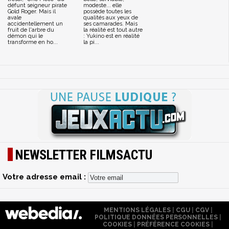
défunt seigneur pirate
modeste... elle
Gold Roger. Mais il
possède toutes les
avale
qualités aux yeux de
accidentellement un
ses camarades. Mais
fruit de l'arbre du
la réalité est tout autre
démon qui le
: Yukino est en réalité
transforme en ho...
la pi...
NEWSLETTER FILMSACTU
Votre adresse email :
MENTIONS LÉGALES
|
CGU
|
CGV
|
POLITIQUE DONNÉES PERSONNELLES
|
COOKIES
|
PRÉFÉRENCE COOKIES
|