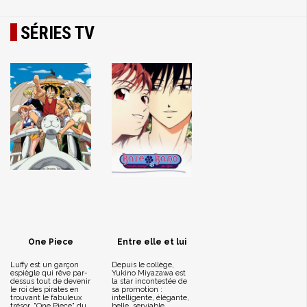
SÉRIES TV
One Piece
Entre elle et lui
Luffy est un garçon
Depuis le collège,
espiègle qui rêve par-
Yukino Miyazawa est
dessus tout de devenir
la star incontestée de
le roi des pirates en
sa promotion :
trouvant le fabuleux
intelligente, élégante,
trésor, "One Piece" du
belle, serviable,