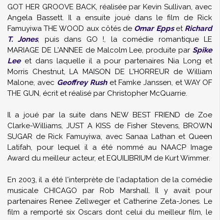
GOT HER GROOVE BACK, réalisée par Kevin Sullivan, avec
Angela Bassett. Il a ensuite joué dans le film de Rick
Famuyiwa THE WOOD aux côtés de
Omar Epps
et
Richard
T. Jones
, puis dans GO !, la comédie romantique LE
MARIAGE DE L'ANNEE de Malcolm Lee, produite par
Spike
Lee
et dans laquelle il a pour partenaires Nia Long et
Morris Chestnut, LA MAISON DE L'HORREUR de William
Malone, avec
Geoffrey Rush
et Famke Janssen, et WAY OF
THE GUN, écrit et réalisé par Christopher McQuarrie.
Il a joué par la suite dans NEW BEST FRIEND de Zoe
Clarke-Williams, JUST A KISS de Fisher Stevens, BROWN
SUGAR de Rick Famuyiwa, avec Sanaa Lathan et Queen
Latifah, pour lequel il a été nommé au NAACP Image
Award du meilleur acteur, et EQUILIBRIUM de Kurt Wimmer.
En 2003, il a été l'interprète de l'adaptation de la comédie
musicale CHICAGO par Rob Marshall. Il y avait pour
partenaires Renee Zellweger et Catherine Zeta-Jones. Le
film a remporté six Oscars dont celui du meilleur film, le