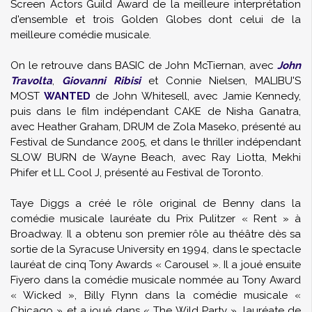
Screen Actors Guild Award de la meilleure interprétation
d'ensemble et trois Golden Globes dont celui de la
meilleure comédie musicale.
On le retrouve dans BASIC de John McTiernan, avec
John
Travolta
,
Giovanni Ribisi
et Connie Nielsen, MALIBU'S
MOST
WANTED
de John Whitesell, avec Jamie Kennedy,
puis dans le film indépendant CAKE de Nisha Ganatra,
avec Heather Graham, DRUM de Zola Maseko, présenté au
Festival de Sundance 2005, et dans le thriller indépendant
SLOW BURN de Wayne Beach, avec Ray Liotta, Mekhi
Phifer et LL Cool J, présenté au Festival de Toronto.
Taye Diggs a créé le rôle original de Benny dans la
comédie musicale lauréate du Prix Pulitzer « Rent » à
Broadway. Il a obtenu son premier rôle au théâtre dès sa
sortie de la Syracuse University en 1994, dans le spectacle
lauréat de cinq Tony Awards « Carousel ». Il a joué ensuite
Fiyero dans la comédie musicale nommée au Tony Award
« Wicked », Billy Flynn dans la comédie musicale «
Chicago » et a joué dans « The Wild Party », lauréate de