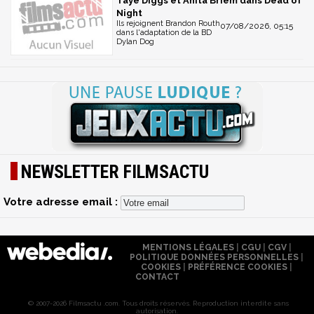
Taye Diggs et Anita Briem dans Dead of
Night
Ils rejoignent Brandon Routh
07/08/2026, 05:15
dans l'adaptation de la BD
Dylan Dog
NEWSLETTER FILMSACTU
Votre adresse email :
MENTIONS LÉGALES
|
CGU
|
CGV
|
POLITIQUE DONNÉES PERSONNELLES
|
COOKIES
|
PRÉFÉRENCE COOKIES
|
CONTACT
© 2007-2026 Filmsactu .com. Tous droits réservés. Reproduction interdite sans
autorisation.