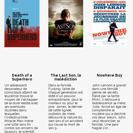
Death of a
The Last Son, la
Nowhere Boy
Superhero
malédiction
Un adolescent
Dans la famille
John Lennon a grandi
dessinateur de
Furlong, l’aîné de
dans une famille
comicbook atteint de
chaque génération est
pleine de secrets.
leucémie trouve le
doté d'un pouvoir
Elevé par sa tante
moyen de s'échapper
extraordinaire, pour le
Mimi, il retrouve à
de la dure réalité avec
meilleur ou pour le
l’adolescence sa mère,
ses aventures
pire. James, le dernier
Julia. Arrivé en âge de
illustrées dans
de cette lignée,
comprendre le
lesquelles
orphelin de mère,
mystère qui a déchiré
l'indestructible
découvre la nature du
ces deux sœurs, John
Miracle Man mène
sien lors d'un accident
veut réconcilier sa
une lutte sans fin
qui cause la mort de
famille. Une paix
contre son ennemi de
son p...
fragile s’in...
toujours, le scientifi...