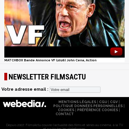
►
MATCHBOX Bande Annonce VF (2026) John Cena, Action
NEWSLETTER FILMSACTU
Votre adresse email :
MENTIONS LÉGALES
|
CGU
|
CGV
|
POLITIQUE DONNÉES PERSONNELLES
|
COOKIES
|
PRÉFÉRENCE COOKIES
|
CONTACT
Depuis 2007, FilmsActu couvre l'actualité des films et séries au cinéma, à la TV
et sur toutes les plateformes.