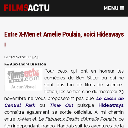
Entre X-Men et Amelie Poulain, voici Hideaways
!
Le 17/10/2011 à 13:05
Alexandra Bresson
Par
Pour ceux qui ont en horreur les
comédies de Ben Stiller ou qui ne
sont pas fan de films de science-
fiction, les sorties ciné du mercredi 23
novembre ne vous proposeront pas que
Le casse de
Central Park
ou
Time Out
puisque
Hideaways
connaîtra également sa sortie officielle. A mi chemin
entre
X-Men
et
Le Fabuleux Destin d'Amelie Poulain,
ce
film indépendant franco-irlandais suit les aventures de la