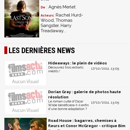
: Agnès Merlet
De
: Rachel Hurd-
Acteurs
Wood, Thomas
Sangster, Harry
Treadaway...
LES DERNIÈRES NEWS
Hideaways : le plein de vidéos
Découvrez trois extraits
17/10/2011, 13:05
inédits !
Dorian Gray : galerie de photos haute
résolution
Le roman culte d'Oscar
17/10/2011, 13:05
Wilde bénéficiera-t-il enfin
d'une bonne adaptation ?
Road House : bagarres, chemises à
fleurs et Conor McGregor - critique Bim