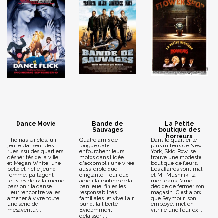
Dance Movie
Bande de
La Petite
Sauvages
boutique des
horreurs
Thomas Uncles, un
Quatre amis de
Dans le quartier le
jeune danseur des
longue date
plus miteux de New
rues issu des quartiers
enfourchent leurs
York, Skid Row, se
déshérités de la ville,
motos dans l'idée
trouve une modeste
et Megan White, une
d'accomplir une virée
boutique de fleurs.
belle et riche jeune
aussi drôle que
Les affaires vont mal
femme, partagent
cinglante. Pour eux,
et Mr. Mushnik, la
tous les deux la même
adieu la routine de la
mort dans l'âme,
passion : la danse.
banlieue, finies les
décide de fermer son
Leur rencontre va les
responsabilités
magasin. C'est alors
amener à vivre toute
familiales, et vive l'air
que Seymour, son
une série de
pur et la liberté !
employé, met en
mésaventur...
Evidemment,
vitrine une fleur ex...
délaisser ...