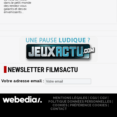
dans le petit monde
des rendez-vous
galants et des ex
envahissants...
NEWSLETTER FILMSACTU
Votre adresse email :
MENTIONS LÉGALES
|
CGU
|
CGV
|
POLITIQUE DONNÉES PERSONNELLES
|
COOKIES
|
PRÉFÉRENCE COOKIES
|
CONTACT