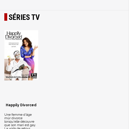
SÉRIES TV
Happily Divorced
Une femme d'âge
mûr divorce
lorsqu'elle découvre
que son mari est gay.
La voilà de retour