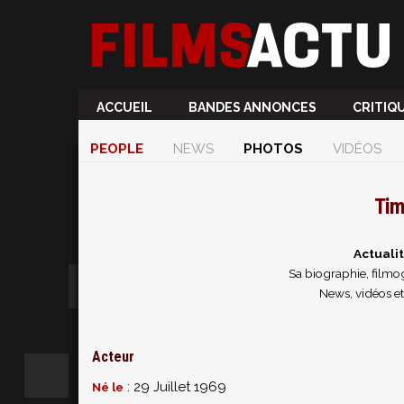
ACCUEIL
BANDES ANNONCES
CRITIQ
PEOPLE
NEWS
PHOTOS
VIDÉOS
Tim
Actuali
Sa biographie, filmog
News, vidéos 
Acteur
: 29 Juillet 1969
Né le