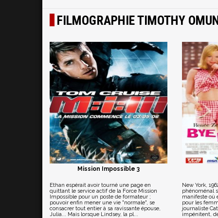
FILMOGRAPHIE TIMOTHY OMU
Mission Impossible 3
Ethan espérait avoir tourné une page en
New York, 196
quittant le service actif de la Force Mission
phénoménal su
Impossible pour un poste de formateur ;
manifeste où e
pouvoir enfin mener une vie "normale", se
pour les femm
consacrer tout entier à sa ravissante épouse,
journaliste Ca
Julia... Mais lorsque Lindsey, la pl...
impénitent, dé