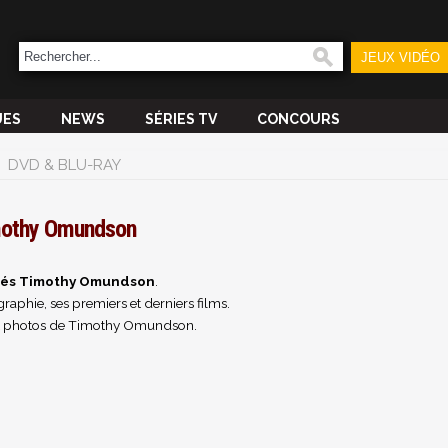
JEUX VIDÉO
UES
NEWS
SÉRIES TV
CONCOURS
DVD & BLU-RAY
othy Omundson
tés Timothy Omundson
.
raphie, ses premiers et derniers films.
et photos de Timothy Omundson.