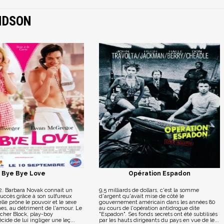
NDSON
Bye Bye Love
Opération Espadon
2. Barbara Novak connait un
9,5 milliards de dollars, c'est la somme
ccès grâce à son sulfureux
d'argent qu'avait mise de côté le
lle prône le pouvoir et le sexe
gouvernement américain dans les années 80
es, au détriment de l'amour. Le
au cours de l'opération antidrogue dite
tcher Block, play-boy
"Espadon". Ses fonds secrets ont été subtilisés
cide de lui ingliger une leç...
par les hauts dirigeants du pays en vue de le...