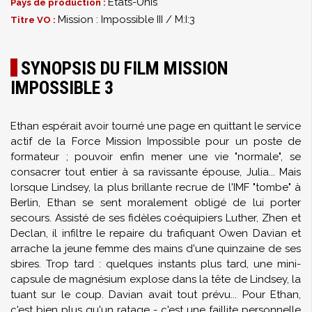
États-Unis
Pays de production :
Mission : Impossible III / M:I:3
Titre VO :
SYNOPSIS DU FILM MISSION
IMPOSSIBLE 3
Ethan espérait avoir tourné une page en quittant le service
actif de la Force Mission Impossible pour un poste de
formateur ; pouvoir enfin mener une vie "normale", se
consacrer tout entier à sa ravissante épouse, Julia... Mais
lorsque Lindsey, la plus brillante recrue de l'IMF "tombe" à
Berlin, Ethan se sent moralement obligé de lui porter
secours. Assisté de ses fidèles coéquipiers Luther, Zhen et
Declan, il infiltre le repaire du trafiquant Owen Davian et
arrache la jeune femme des mains d'une quinzaine de ses
sbires. Trop tard : quelques instants plus tard, une mini-
capsule de magnésium explose dans la tête de Lindsey, la
tuant sur le coup. Davian avait tout prévu... Pour Ethan,
c'est bien plus qu'un ratage - c'est une faillite personnelle