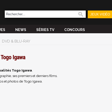
JEUX VIDÉO
UES
NEWS
SÉRIES TV
CONCOURS
DVD & BLU-RAY
Togo Igawa
ualités Togo Igawa
.
raphie, ses premiers et derniers films.
os et photos de Togo Igawa.