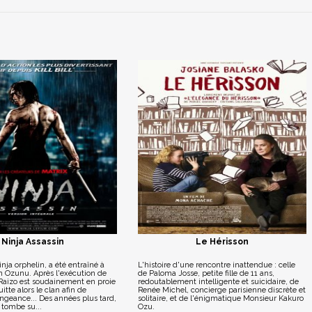
Ninja Assassin
Le Hérisson
inja orphelin, a été entraîné à
L'histoire d'une rencontre inattendue : celle
an Ozunu. Après l'exécution de
de Paloma Josse, petite fille de 11 ans,
 Raizo est soudainement en proie
redoutablement intelligente et suicidaire, de
itte alors le clan afin de
Renée Michel, concierge parisienne discrète et
ngeance... Des années plus tard,
solitaire, et de l'énigmatique Monsieur Kakuro
o tombe su...
Ozu.