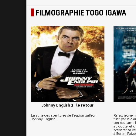
FILMOGRAPHIE TOGO IGAWA
Johnny English 2 : le retour
La suite des aventures de l'espion gaffeur
Raizo, jeune n
Johnny English.
tuer par le cl
son seul ami,
au doute, et qu
préparer sa ve
à Berlin, Raiz