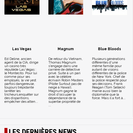
Las Vegas
Magnum
Blue Bloods
Ed Deline, ancien
De retour du Vietnam,
Plusieurs générations
agent de la CIA, dirige
Thomas Magnum
différentes d'une
un casino très
s'engage dans une
même famille pour
réputéde Las Vegas :
carrière de détective
autant de visions
le Montecito. Pour lui
privé. Suite à un pari
différentes de la police
comme pour ses
avec le célèbre
de New York. Chef de
employés, la vie yest
écrivain Robin Masters
la police respecté pour
parfois dangereuse,
(Pilote Surtout pas de
ses décisions, Frank
toujours trépidante
neige à Hawaï),
Reagan (Tom Selleck)
(arrêter les
Magnum gagne le
manie aussi bien la
tricheurs,enquêter sur
droit d'occuper la
diplomatie que la
des disparitions,
dépendance de la
force. Mais il a fort à...
empêcher des atten...
superbe propriété de
...
LES DERNIÈRES NEWS