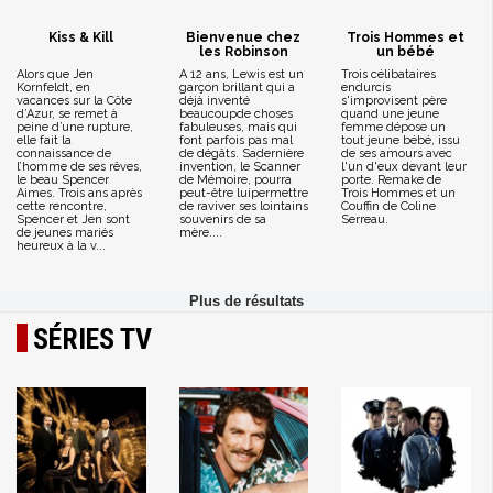
Kiss & Kill
Bienvenue chez
Trois Hommes et
les Robinson
un bébé
Alors que Jen
A 12 ans, Lewis est un
Trois célibataires
Kornfeldt, en
garçon brillant qui a
endurcis
vacances sur la Côte
déjà inventé
s'improvisent père
d’Azur, se remet à
beaucoupde choses
quand une jeune
peine d’une rupture,
fabuleuses, mais qui
femme dépose un
elle fait la
font parfois pas mal
tout jeune bébé, issu
connaissance de
de dégâts. Sadernière
de ses amours avec
l’homme de ses rêves,
invention, le Scanner
l'un d'eux devant leur
le beau Spencer
de Mémoire, pourra
porte. Remake de
Aimes. Trois ans après
peut-être luipermettre
Trois Hommes et un
cette rencontre,
de raviver ses lointains
Couffin de Coline
Spencer et Jen sont
souvenirs de sa
Serreau.
de jeunes mariés
mère....
heureux à la v...
SÉRIES TV