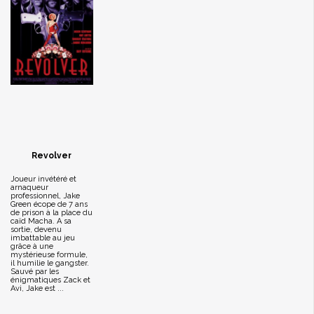
Revolver
Joueur invétéré et
arnaqueur
professionnel, Jake
Green écope de 7 ans
de prison à la place du
caïd Macha. A sa
sortie, devenu
imbattable au jeu
grâce à une
mystérieuse formule,
il humilie le gangster.
Sauvé par les
énigmatiques Zack et
Avi, Jake est ...