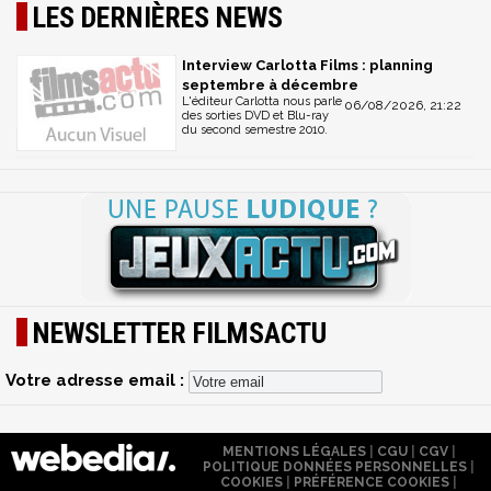
LES DERNIÈRES NEWS
Interview Carlotta Films : planning
septembre à décembre
L'éditeur Carlotta nous parle
06/08/2026, 21:22
des sorties DVD et Blu-ray
du second semestre 2010.
NEWSLETTER FILMSACTU
Votre adresse email :
MENTIONS LÉGALES
|
CGU
|
CGV
|
POLITIQUE DONNÉES PERSONNELLES
|
COOKIES
|
PRÉFÉRENCE COOKIES
|