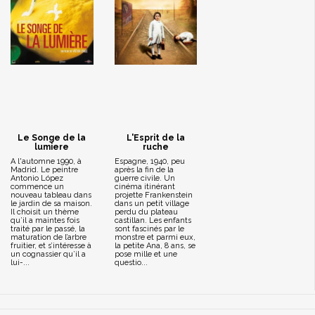
Le Songe de la
L'Esprit de la
lumiere
ruche
A l'automne 1990, à
Espagne, 1940, peu
Madrid. Le peintre
après la fin de la
Antonio López
guerre civile. Un
commence un
cinéma itinérant
nouveau tableau dans
projette Frankenstein
le jardin de sa maison.
dans un petit village
Il choisit un thème
perdu du plateau
qu’il a maintes fois
castillan. Les enfants
traité par le passé, la
sont fascinés par le
maturation de l’arbre
monstre et parmi eux,
fruitier, et s’intéresse à
la petite Ana, 8 ans, se
un cognassier qu’il a
pose mille et une
lui-...
questio...