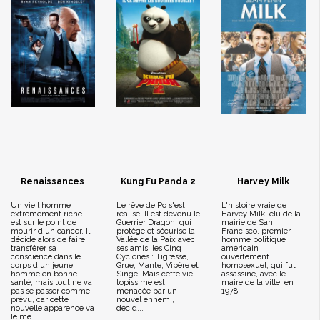
Renaissances
Kung Fu Panda 2
Harvey Milk
Un vieil homme
Le rêve de Po s'est
L'histoire vraie de
extrêmement riche
réalisé. Il est devenu le
Harvey Milk, élu de la
est sur le point de
Guerrier Dragon, qui
mairie de San
mourir d'un cancer. Il
protège et sécurise la
Francisco, premier
décide alors de faire
Vallée de la Paix avec
homme politique
transférer sa
ses amis, les Cinq
américain
conscience dans le
Cyclones : Tigresse,
ouvertement
corps d'un jeune
Grue, Mante, Vipère et
homosexuel, qui fut
homme en bonne
Singe. Mais cette vie
assassiné, avec le
santé, mais tout ne va
topissime est
maire de la ville, en
pas se passer comme
menacée par un
1978.
prévu, car cette
nouvel ennemi,
nouvelle apparence va
décid...
le me...