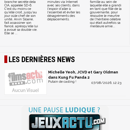
branche secrète dela
minutes via Internet
famille au sein de
CIA, appelée SD-6.
avec ses clients, dans
laquelle elle a grandi
C'est du moins ce
l'espoir d'aller à
en tant que fille de la
qu'elle croit, jusqu'au
l'essentiel et éviter les
gouvernante, pour
jour oùle chef de son
désagréments des
résoudre le meurtre
unité, Arvin Sloane,
déplacements.
de l'héritière célèbre
fait assassiner son
qui était autrefois sa
fiancé, aprèsqu'elle lui
meilleure amie...
a avoué sa double vie.
Elle se ...
LES DERNIÈRES NEWS
Michelle Yeoh, JCVD et Gary Oldman
dans Kung Fu Panda 2
Putain de casting !
07/08/2026, 12:23