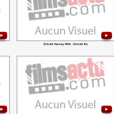
►
►
Extrait Harvey Milk : Extrait #2
►
►