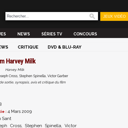
JEUX VIDÉO
UES
NEWS
SÉRIES TV
CONCOURS
EWS
CRITIQUE
DVD & BLU-RAY
lm
Harvey Milk
Harvey Milk
seph Cross, Stephen Spinella, Victor Garber
sortie, synopsis, avis et critique du film
8
4 Mars 2009
ie :
n Sant
eph Cross
,
Stephen Spinella
,
Victor