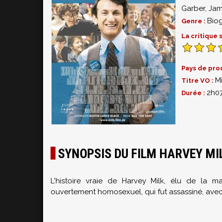
Garber
,
Jam
Bio
Genre :
La critique
Pays de pro
Mi
Titre VO :
2h0
Durée :
SYNOPSIS DU FILM HARVEY MI
L'histoire vraie de Harvey Milk, élu de la m
ouvertement homosexuel, qui fut assassiné, avec l