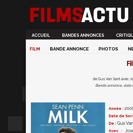
ACCUEIL
BANDES ANNONCES
CRITIQ
FILM
BANDE ANNONCE
PHOTOS
N
Fi
de Gus Van Sant avec Jo
Bande annonce, date de 
200
Année :
Date de Sort
Gus Va
De :
Jos
Avec :