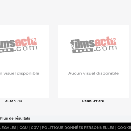
Alison Pill
Denis O'Hare
LÉGALES
|
CGU
|
CGV
|
POLITIQUE DONNÉES PERSONNELLES
|
COOKI