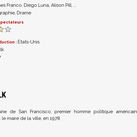
es Franco
,
Diego Luna
,
Alison Pill
,
...
graphie
,
Drame
 spectateurs
États-Unis
duction :
lk
7
LK
airie de San Francisco, premier homme politique américain
e maire de la ville, en 1978.