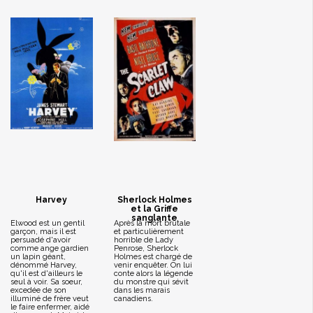
Harvey
Sherlock Holmes
et la Griffe
sanglante
Elwood est un gentil
Après la mort brutale
garçon, mais il est
et particulièrement
persuadé d'avoir
horrible de Lady
comme ange gardien
Penrose, Sherlock
un lapin géant,
Holmes est chargé de
dénommé Harvey,
venir enquêter. On lui
qu'il est d'ailleurs le
conte alors la légende
seul à voir. Sa soeur,
du monstre qui sévit
excedée de son
dans les marais
illuminé de frère veut
canadiens.
le faire enfermer, aidé