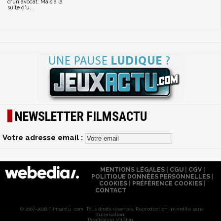
d'un avocat. Mais à la
suite d'u...
NEWSLETTER FILMSACTU
Votre adresse email :
MENTIONS LÉGALES
|
CGU
|
CGV
|
POLITIQUE DONNÉES PERSONNELLES
|
COOKIES
|
PRÉFÉRENCE COOKIES
|
CONTACT
© 2007-2026 Filmsactu .com. Tous droits réservés. Reproduction interdite sans
autorisation.
Réalisation Vitalyn