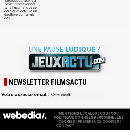
Sarcelles qui aspire à
passer professionnel,
sans imaginer que ce
dernier va détruire un
équilibre qu'il a mis
des...
NEWSLETTER FILMSACTU
Votre adresse email :
MENTIONS LÉGALES
|
CGU
|
CGV
|
POLITIQUE DONNÉES PERSONNELLES
|
COOKIES
|
PRÉFÉRENCE COOKIES
|
CONTACT