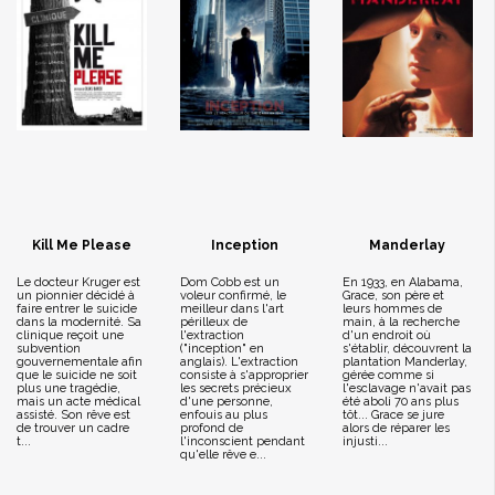
Kill Me Please
Inception
Manderlay
Le docteur Kruger est
Dom Cobb est un
En 1933, en Alabama,
un pionnier décidé à
voleur confirmé, le
Grace, son père et
faire entrer le suicide
meilleur dans l'art
leurs hommes de
dans la modernité. Sa
périlleux de
main, à la recherche
clinique reçoit une
l'extraction
d'un endroit où
subvention
("inception" en
s'établir, découvrent la
gouvernementale afin
anglais). L'extraction
plantation Manderlay,
que le suicide ne soit
consiste à s'approprier
gérée comme si
plus une tragédie,
les secrets précieux
l'esclavage n'avait pas
mais un acte médical
d'une personne,
été aboli 70 ans plus
assisté. Son rêve est
enfouis au plus
tôt... Grace se jure
de trouver un cadre
profond de
alors de réparer les
t...
l'inconscient pendant
injusti...
qu'elle rêve e...