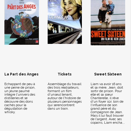
La Part des Anges
Tickets
Sweet Sixteen
Echappant de peu à
Assemblage du travail
Liam va avoir 16 ans
une peine de prison,
des trois réalisateurs,
et sa mère, Jean, doit
un jeune paumé
formant un film
sortir de prison. Pour
intègre l'univers des
d'unseul tenant,
elle et sa soeur
distilleries et se
autour de l'histoire de
Chanterelle, il rêve
découvre des dons
plusieurs personnages
d'un foyer sûr, loin de
cachés pour la
qui serencontrent
l'influence de son
dégustation de
dans un train.
grand père et du
whisky.
compagnon de Jean.
Mais il lui faut trouver
de l'argent. Avec ses
copains, Liam encha...