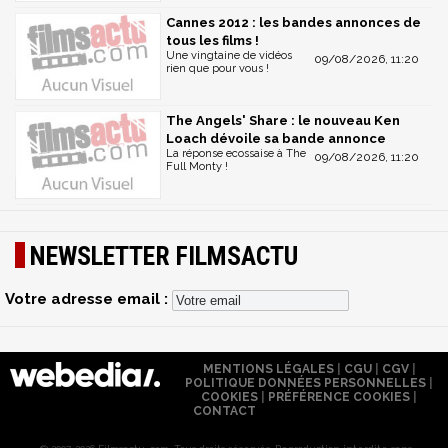
Cannes 2012 : les bandes annonces de
tous les films !
Une vingtaine de vidéos
09/08/2026, 11:20
rien que pour vous !
The Angels' Share : le nouveau Ken
Loach dévoile sa bande annonce
La réponse ecossaise à The
09/08/2026, 11:20
Full Monty !
NEWSLETTER FILMSACTU
Votre adresse email :
MENTIONS LÉGALES
|
CGU
|
CGV
|
POLITIQUE DONNÉES PERSONNELLES
|
COOKIES
|
PRÉFÉRENCE COOKIES
|
CONTACT