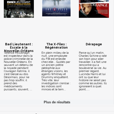
Bad Lieutenant :
The X-Files :
Dérapage
Escale à la
Régénération
Nouvelle-Orléans
Terence McDonagh
En plein milieu de la
Parce qu'un matin,
est inspecteur dans la
nuit, une employée
Charles Schine a raté
police criminelle de la
du FBI est enlevée
son train pour aller
Nouvelle-Orléans. En
chez elle... Guidés par
travailler, il a fait une
sauvant un détenu de
un ancien prêtre
rencontre qui a
la noyade pendant
pédophile aux
bouleversé sa vie. Au
l'ouragan Katrina, il
étranges visions, les
premier regard,
s'est blessé au dos.
agents Whitney et
Lucinda Harris et lui
Désormais, pour ne
Drummy enquêtent.
ont su que leur
pas trop souffrir, il
Très vite, leur
histoire ne serait pas
prend des
investigation s'enlise :
comme les autres. Ils
médicaments
les indices sont
ignoraient à quel
puissants, souvent, ...
minces et le tem...
point.....