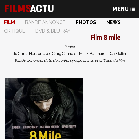
FILM
BANDE ANNONCE
PHOTOS
NEWS
CRITIQUE
DVD & BLU-RAY
Film
8 mile
8 mile
de Curtis Hanson avec Craig Chandler, Malik Barnhardt, Day Golfin
Bande annonce, date de sortie, synopsis, avis et critique du film