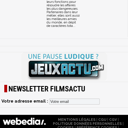
leurs fonctions pour
résoudre les affaires
les plus dangereuses.
Partenaires dans leur
métier, elles sont aussi
les meilleures amies
du monde, en dépit
de caractères tota...
NEWSLETTER FILMSACTU
Votre adresse email :
MENTIONS LÉGALES
|
CGU
|
CGV
|
POLITIQUE DONNÉES PERSONNELLES
|
COOKIES
|
PRÉFÉRENCE COOKIES
|