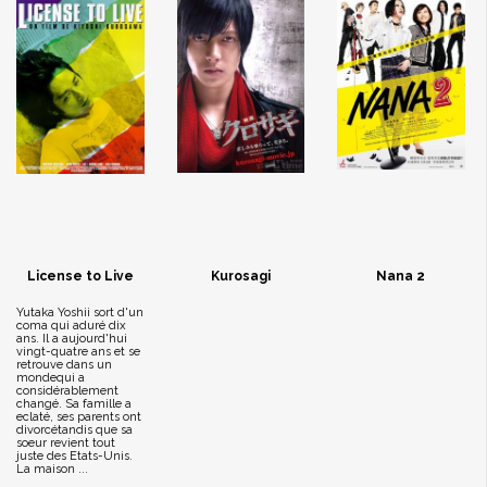
License to Live
Kurosagi
Nana 2
Yutaka Yoshii sort d'un
coma qui aduré dix
ans. Il a aujourd'hui
vingt-quatre ans et se
retrouve dans un
mondequi a
considérablement
changé. Sa famille a
eclaté, ses parents ont
divorcétandis que sa
soeur revient tout
juste des Etats-Unis.
La maison ...