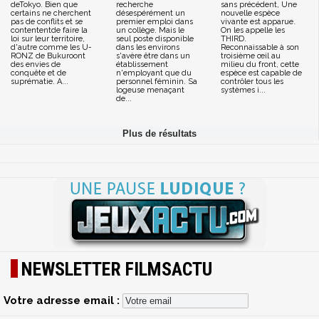
deTokyo. Bien que
recherche
sans précédent, Une
certains ne cherchent
désespérément un
nouvelle espèce
pas de conflits et se
premier emploi dans
vivante est apparue.
contententde faire la
un collège. Mais le
On les appelle les
loi sur leur territoire,
seul poste disponible
THIRD.
d'autre comme les U-
dans les environs
Reconnaissable à son
RONZ de Bukuroont
s'avère être dans un
troisième œil au
des envies de
établissement
milieu du front, cette
conquête et de
n'employant que du
espèce est capable de
suprématie. A...
personnel féminin. Sa
contrôler tous les
logeuse menaçant
systèmes i...
de...
NEWSLETTER FILMSACTU
Votre adresse email :