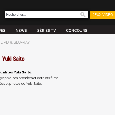
JEUX VIDÉO
UES
NEWS
SÉRIES TV
CONCOURS
DVD & BLU-RAY
Yuki Saito
ualités Yuki Saito
.
raphie, ses premiers et derniers films.
os et photos de Yuki Saito.