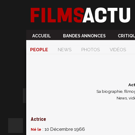
ACCUEIL
BANDES ANNONCES
CRITIQ
PEOPLE
NEWS
PHOTOS
VIDÉOS
Act
Sa biographie, filmog
News, vidé
Actrice
: 10 Décembre 1966
Né le