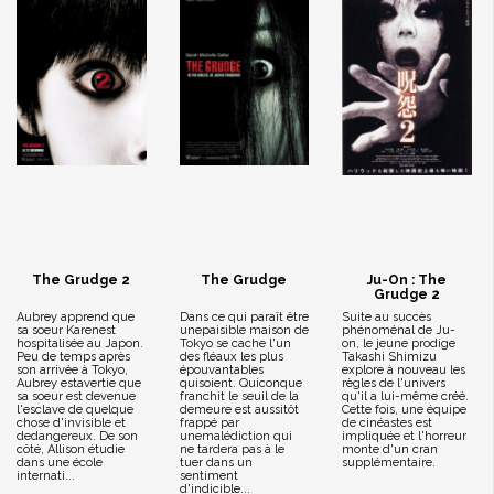
The Grudge 2
The Grudge
Ju-On : The
Grudge 2
Aubrey apprend que
Dans ce qui paraît être
Suite au succès
sa soeur Karenest
unepaisible maison de
phénoménal de Ju-
hospitalisée au Japon.
Tokyo se cache l'un
on, le jeune prodige
Peu de temps après
des fléaux les plus
Takashi Shimizu
son arrivée à Tokyo,
épouvantables
explore à nouveau les
Aubrey estavertie que
quisoient. Quiconque
règles de l'univers
sa soeur est devenue
franchit le seuil de la
qu'il a lui-même créé.
l'esclave de quelque
demeure est aussitôt
Cette fois, une équipe
chose d'invisible et
frappé par
de cinéastes est
dedangereux. De son
unemalédiction qui
impliquée et l'horreur
côté, Allison étudie
ne tardera pas à le
monte d'un cran
dans une école
tuer dans un
supplémentaire.
internati...
sentiment
d'indicible...