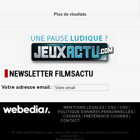
NEWSLETTER FILMSACTU
Votre adresse email :
MENTIONS LÉGALES
|
CGU
|
CGV
|
POLITIQUE DONNÉES PERSONNELLES
|
COOKIES
|
PRÉFÉRENCE COOKIES
|
CONTACT
© 2007-2026 Filmsactu .com. Tous droits réservés. Reproduction interdite sans
autorisation.
Réalisation Vitalyn