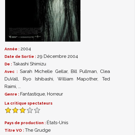
2004
Année :
29 Décembre 2004
Date de Sortie :
Takashi Shimizu
De :
Sarah Michelle Gellar
,
Bill Pullman
,
Clea
Avec :
DuVall
,
Ryo Ishibashi
,
William Mapother
,
Ted
Raimi
,
...
Fantastique
,
Horreur
Genre :
La critique spectateurs
États-Unis
Pays de production :
The Grudge
Titre VO :