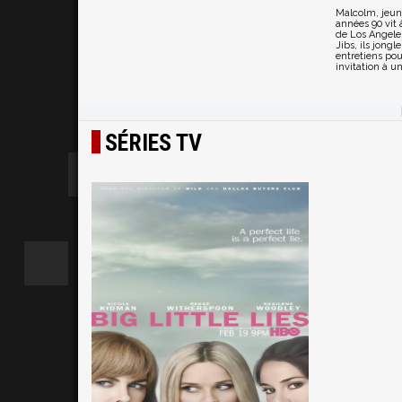
Malcolm, jeun
années 90 vit
de Los Angele
Jibs, ils jong
entretiens pou
invitation à u
SÉRIES TV