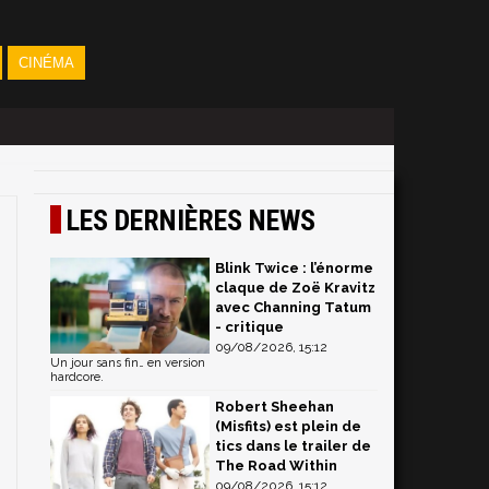
CINÉMA
LES DERNIÈRES NEWS
Blink Twice : l’énorme
claque de Zoë Kravitz
avec Channing Tatum
- critique
09/08/2026, 15:12
Un jour sans fin… en version
hardcore.
Robert Sheehan
(Misfits) est plein de
tics dans le trailer de
The Road Within
09/08/2026, 15:12