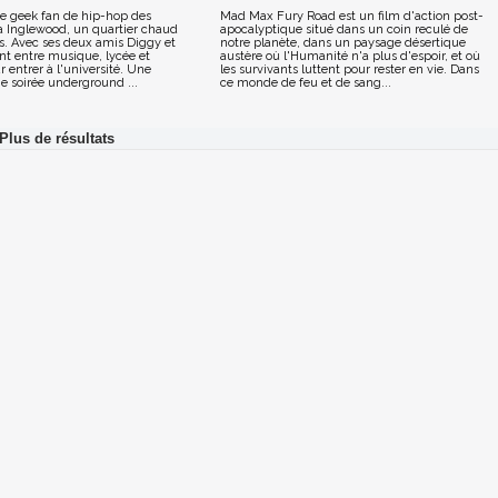
e geek fan de hip-hop des
Mad Max Fury Road est un film d'action post-
 à Inglewood, un quartier chaud
apocalyptique situé dans un coin reculé de
s. Avec ses deux amis Diggy et
notre planète, dans un paysage désertique
lent entre musique, lycée et
austère où l'Humanité n'a plus d'espoir, et où
r entrer à l'université. Une
les survivants luttent pour rester en vie. Dans
ne soirée underground ...
ce monde de feu et de sang...