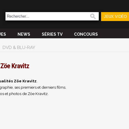
JEUX VIDÉO
UES
NEWS
SÉRIES TV
CONCOURS
DVD & BLU-RAY
Zöe Kravitz
ualités Zöe Kravitz
.
raphie, ses premiers et derniers films.
os et photos de Zöe Kravitz.