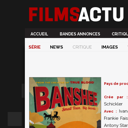
ACCUEIL
BANDES ANNONCES
CRITIQ
SÉRIE
NEWS
CRITIQUE
IMAGES
Pays de prod
Crée par
Schickler
Ivan
Avec :
Frankie Fai
Antony Star