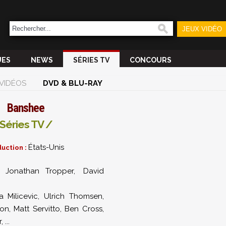
JEUX VIDÉO
UES
NEWS
SÉRIES TV
CONCOURS
VIDÉOS
DVD & BLU-RAY
Banshee
Séries TV /
États-Unis
uction :
Jonathan Tropper
,
David
 :
a Milicevic
,
Ulrich Thomsen
,
son
,
Matt Servitto
,
Ben Cross
,
r
,
...