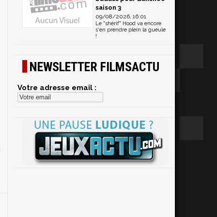
saison 3
09/08/2026, 16:01
Le "shérif" Hood va encore
s'en prendre plein la gueule
!
NEWSLETTER FILMSACTU
Votre adresse email :