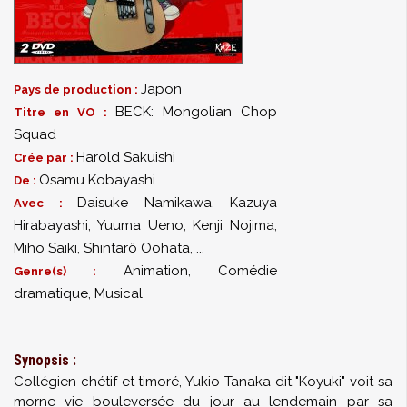
Japon
Pays de production :
BECK: Mongolian Chop
Titre en VO :
Squad
Harold Sakuishi
Crée par :
Osamu Kobayashi
De :
Daisuke Namikawa
,
Kazuya
Avec :
Hirabayashi
,
Yuuma Ueno
,
Kenji Nojima
,
Miho Saiki
,
Shintarô Oohata
,
...
Animation, Comédie
Genre(s) :
dramatique, Musical
Synopsis :
Collégien chétif et timoré, Yukio Tanaka dit "Koyuki" voit sa
morne vie bouleversée du jour au lendemain par sa