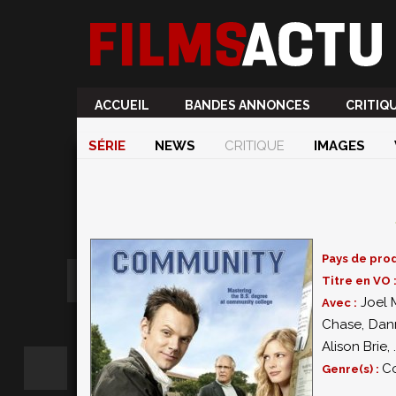
ACCUEIL
BANDES ANNONCES
CRITIQ
SÉRIE
NEWS
CRITIQUE
IMAGES
Pays de prod
Titre en VO 
Joel 
Avec :
Chase
,
Dan
Alison Brie
,
.
C
Genre(s) :