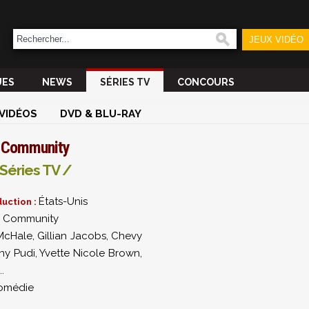
JEUX VIDÉO
UES
NEWS
SÉRIES TV
CONCOURS
VIDÉOS
DVD & BLU-RAY
Community
Séries TV /
États-Unis
uction :
Community
:
McHale
,
Gillian Jacobs
,
Chevy
ny Pudi
,
Yvette Nicole Brown
,
..
omédie