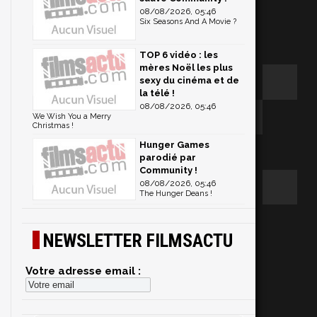
08/08/2026, 05:46
Six Seasons And A Movie ?
TOP 6 vidéo : les
mères Noël les plus
sexy du cinéma et de
la télé !
08/08/2026, 05:46
We Wish You a Merry
Christmas !
Hunger Games
parodié par
Community !
08/08/2026, 05:46
The Hunger Deans !
NEWSLETTER FILMSACTU
Votre adresse email :