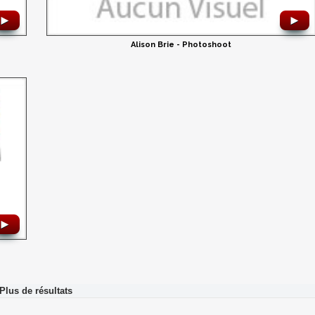
►
►
Alison Brie - Photoshoot
►