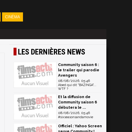
CINÉMA
LES DERNIÈRES NEWS
Community saison 6 :
le trailer qui parodie
Avengers
08/08/2026, 05:46
Abed qui dit "BAZINGA"...
WTF ?
Et la diffusion de
Community saison 6
débutera le ...
08/08/2026, 05:46
#sixseasonsandamovie
Officiel : Yahoo Screen
sauve Community !