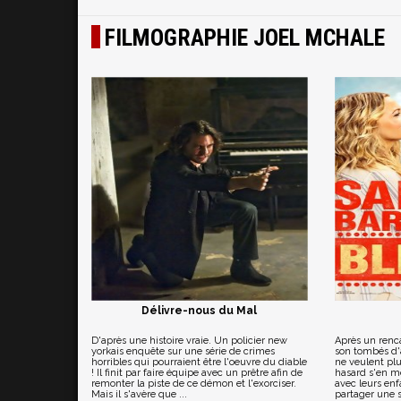
FILMOGRAPHIE JOEL MCHALE
Délivre-nous du Mal
D'après une histoire vraie. Un policier new
Après un renc
yorkais enquête sur une série de crimes
son tombés d'a
horribles qui pourraient être l'oeuvre du diable
ne veulent plus
! Il finit par faire équipe avec un prêtre afin de
hasard s'en mê
remonter la piste de ce démon et l'exorciser.
avec leurs enf
Mais il s'avère que ...
partager une s