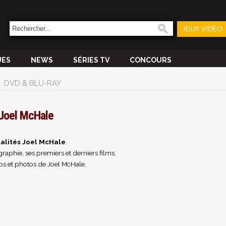
JEUX VIDÉO
UES
NEWS
SÉRIES TV
CONCOURS
DVD & BLU-RAY
Joel McHale
alités Joel McHale
.
raphie, ses premiers et derniers films.
os et photos de Joel McHale.