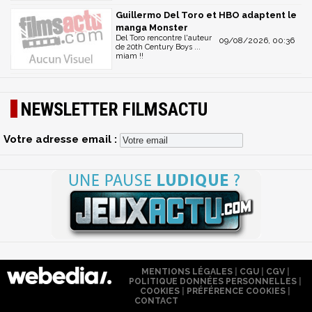
Guillermo Del Toro et HBO adaptent le
manga Monster
Del Toro rencontre l'auteur
09/08/2026, 00:36
de 20th Century Boys ...
miam !!
NEWSLETTER FILMSACTU
Votre adresse email :
MENTIONS LÉGALES
|
CGU
|
CGV
|
POLITIQUE DONNÉES PERSONNELLES
|
COOKIES
|
PRÉFÉRENCE COOKIES
|
CONTACT