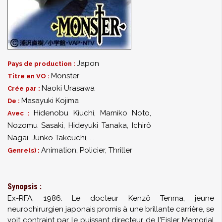
Japon
Pays de production :
Monster
Titre en VO :
Naoki Urasawa
Crée par :
Masayuki Kojima
De :
Hidenobu Kiuchi
,
Mamiko Noto
,
Avec :
Nozomu Sasaki
,
Hideyuki Tanaka
,
Ichirô
Nagai
,
Junko Takeuchi
,
...
Animation, Policier, Thriller
Genre(s) :
Synopsis :
Ex-RFA, 1986. Le docteur Kenzô Tenma, jeune
neurochirurgien japonais promis à une brillante carrière, se
voit contraint par le puissant directeur de l'Eisler Memorial