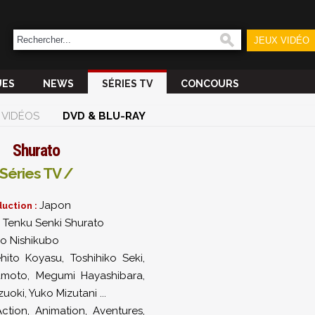
JEUX VIDÉO
UES
NEWS
SÉRIES TV
CONCOURS
VIDÉOS
DVD & BLU-RAY
Shurato
Séries TV /
Japon
uction :
Tenku Senki Shurato
:
ko Nishikubo
hito Koyasu
,
Toshihiko Seki
,
amoto
,
Megumi Hayashibara
,
zuoki
,
Yuko Mizutani
...
ction, Animation, Aventures,