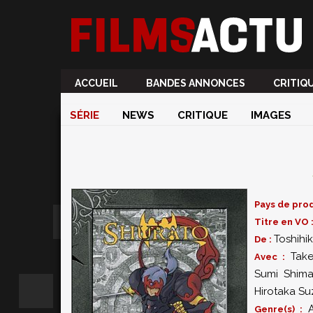
ACCUEIL
BANDES ANNONCES
CRITIQ
SÉRIE
NEWS
CRITIQUE
IMAGES
Pays de prod
Titre en VO 
Toshihi
De :
Take
Avec :
Sumi Shim
Hirotaka Su
A
Genre(s) :