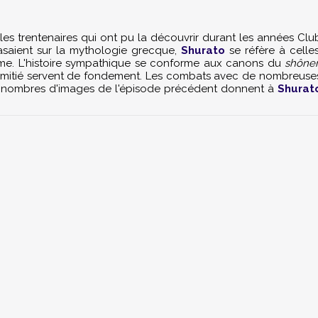
e les trentenaires qui ont pu la découvrir durant les années Clu
asaient sur la mythologie grecque,
Shurato
se réfère à celles
sme. L'histoire sympathique se conforme aux canons du
shône
'amitié servent de fondement. Les combats avec de nombreuse
ant nombres d'images de l'épisode précédent donnent à
Shurat