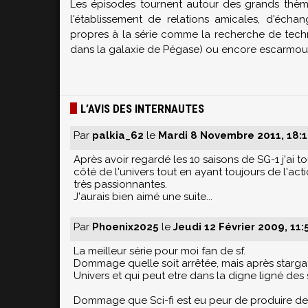
Les épisodes tournent autour des grands thè
l'établissement de relations amicales, d'éc
propres à la série comme la recherche de tec
dans la galaxie de Pégase) ou encore escarmouch
L’AVIS DES INTERNAUTES
Par
palkia_62
le
Mardi 8 Novembre 2011, 18:
Après avoir regardé les 10 saisons de SG-1 j'ai to
côté de l'univers tout en ayant toujours de l'ac
très passionnantes.
J'aurais bien aimé une suite...
Par
Phoenix2025
le
Jeudi 12 Février 2009, 11:
La meilleur série pour moi fan de sf.
Dommage quelle soit arrêtée, mais après stargate
Univers et qui peut etre dans la digne ligné des 
Dommage que Sci-fi est eu peur de produire de n