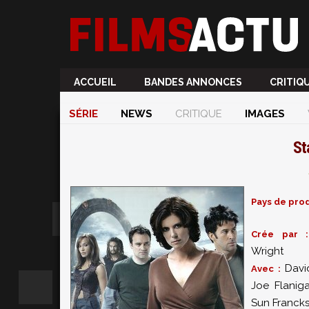
ACCUEIL
BANDES ANNONCES
CRITIQ
SÉRIE
NEWS
CRITIQUE
IMAGES
St
Pays de prod
Crée par
Wright
Davi
Avec :
Joe Flanig
Sun Franck