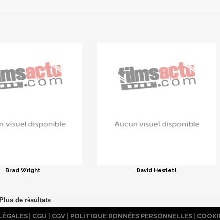
Brad Wright
David Hewlett
LÉGALES
|
CGU
|
CGV
|
POLITIQUE DONNÉES PERSONNELLES
|
COOKI