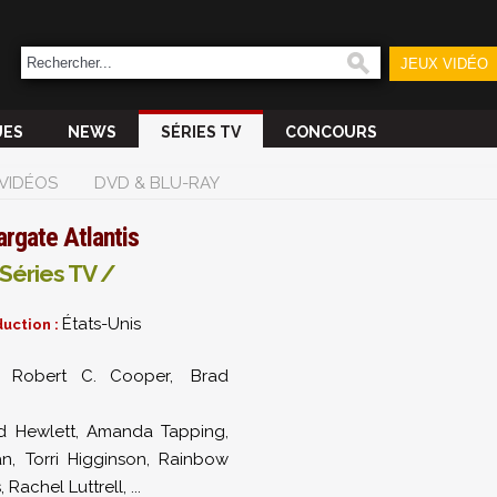
JEUX VIDÉO
UES
NEWS
SÉRIES TV
CONCOURS
VIDÉOS
DVD & BLU-RAY
argate Atlantis
Séries TV /
États-Unis
uction :
Robert C. Cooper
,
Brad
 :
d Hewlett
,
Amanda Tapping
,
an
,
Torri Higginson
,
Rainbow
s
,
Rachel Luttrell
,
...