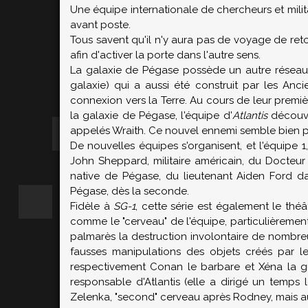
Une équipe internationale de chercheurs et milita
avant poste.
Tous savent qu'il n'y aura pas de voyage de reto
afin d'activer la porte dans l'autre sens.
La galaxie de Pégase possède un autre réseau d
galaxie) qui a aussi été construit par les Anci
connexion vers la Terre. Au cours de leur premi
la galaxie de Pégase, l'équipe d'
Atlantis
découvr
appelés Wraith. Ce nouvel ennemi semble bien plu
De nouvelles équipes s'organisent, et l'équipe 1,
John Sheppard, militaire américain, du Docte
native de Pégase, du lieutenant Aiden Ford d
Pégase, dès la seconde.
Fidèle à
SG-1
, cette série est également le thé
comme le "cerveau" de l'équipe, particulièremen
palmarès la destruction involontaire de nombr
fausses manipulations des objets créés par 
respectivement Conan le barbare et Xéna la gu
responsable d'Atlantis (elle a dirigé un temps
Zelenka, "second" cerveau après Rodney, mais aus