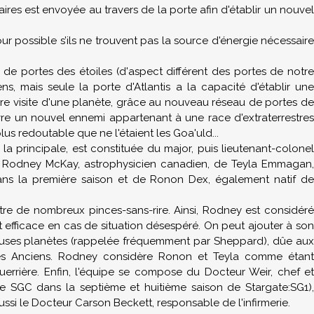
ires est envoyée au travers de la porte afin d'établir un nouvel
ur possible s’ils ne trouvent pas la source d'énergie nécessaire
e portes des étoiles (d'aspect différent des portes de notre
ens, mais seule la porte d'Atlantis a la capacité d'établir une
ère visite d'une planète, grâce au nouveau réseau de portes de
e un nouvel ennemi appartenant à une race d'extraterrestre
s redoutable que ne l'étaient les Goa'uld...
 la principale, est constituée du major, puis lieutenant-colonel
ur Rodney McKay, astrophysicien canadien, de Teyla Emmagan,
ans la première saison et de Ronon Dex, également natif de
âtre de nombreux pinces-sans-rire. Ainsi, Rodney est considér
t efficace en cas de situation désespéré. On peut ajouter à son
euses planètes (rappelée fréquemment par Sheppard), dûe aux
les Anciens. Rodney considère Ronon et Teyla comme étant
errière. Enfin, l'équipe se compose du Docteur Weir, chef et
 le SGC dans la septième et huitième saison de Stargate:SG1),
si le Docteur Carson Beckett, responsable de l'infirmerie.