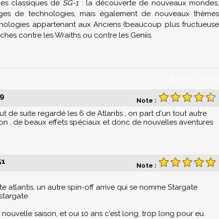
mes classiques de
SG-1
: la découverte de nouveaux mondes
hanges de technologies, mais également de nouveaux thèmes
hnologies appartenant aux Anciens (beaucoup plus fructueuse
es contre les Wraiths ou contre les Geniis.
9.5
/
10
-
2
votes
19
Note :
ut de suite regardé les 6 de Atlantis , on part d'un tout autre
tion , de beaux effets spéciaux et donc de nouvelles aventures
51
Note :
 atlantis, un autre spin-off arrive qui se nomme Stargate
stargate.
ouvelle saison, et oui 10 ans c'est long, trop long pour eu.