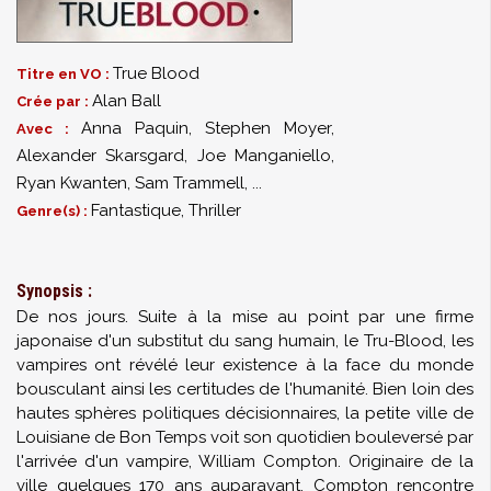
True Blood
Titre en VO :
Alan Ball
Crée par :
Anna Paquin
,
Stephen Moyer
,
Avec :
Alexander Skarsgard
,
Joe Manganiello
,
Ryan Kwanten
,
Sam Trammell
,
...
Fantastique, Thriller
Genre(s) :
Synopsis :
De nos jours. Suite à la mise au point par une firme
japonaise d'un substitut du sang humain, le Tru-Blood, les
vampires ont révélé leur existence à la face du monde
bousculant ainsi les certitudes de l'humanité. Bien loin des
hautes sphères politiques décisionnaires, la petite ville de
Louisiane de Bon Temps voit son quotidien bouleversé par
l'arrivée d'un vampire, William Compton. Originaire de la
ville quelques 170 ans auparavant, Compton rencontre