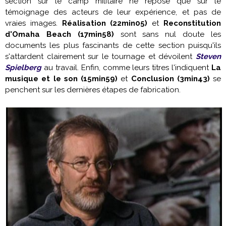
section sur le camp militaire ne repose que sur le
témoignage des acteurs de leur expérience, et pas de
vraies images.
Réalisation (22min05)
et
Reconstitution
d'Omaha Beach (17min58)
sont sans nul doute les
documents les plus fascinants de cette section puisqu'ils
s'attardent clairement sur le tournage et dévoilent
Steven
Spielberg
au travail. Enfin, comme leurs titres l'indiquent
La
musique et le son (15min59)
et
Conclusion (3min43)
se
penchent sur les dernières étapes de fabrication.