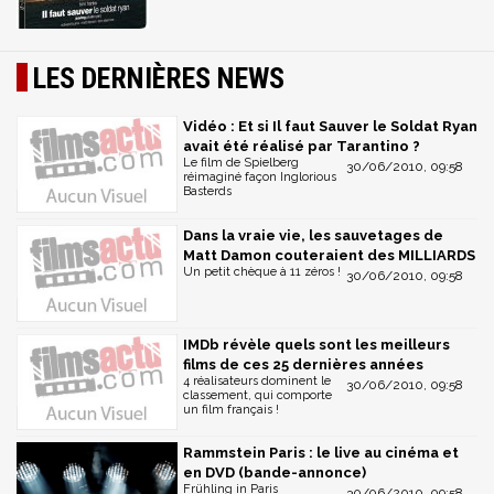
LES DERNIÈRES NEWS
Vidéo : Et si Il faut Sauver le Soldat Ryan
avait été réalisé par Tarantino ?
Le film de Spielberg
30/06/2010, 09:58
réimaginé façon Inglorious
Basterds
Dans la vraie vie, les sauvetages de
Matt Damon couteraient des MILLIARDS
Un petit chèque à 11 zéros !
30/06/2010, 09:58
IMDb révèle quels sont les meilleurs
films de ces 25 dernières années
4 réalisateurs dominent le
30/06/2010, 09:58
classement, qui comporte
un film français !
Rammstein Paris : le live au cinéma et
en DVD (bande-annonce)
Frühling in Paris
30/06/2010, 09:58