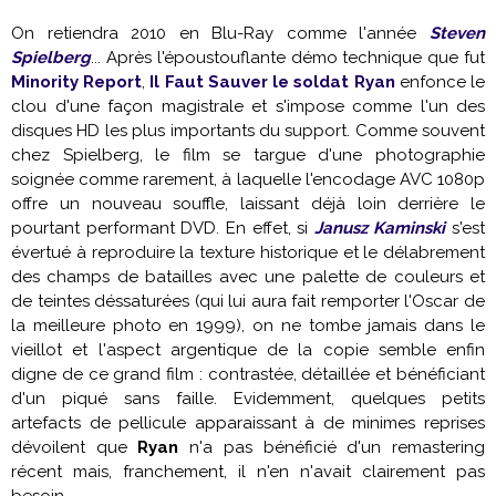
On retiendra 2010 en Blu-Ray comme l'année
Steven
Spielberg
... Après l'époustouflante démo technique que fut
Minority Report
,
Il Faut Sauver le soldat Ryan
enfonce le
clou d'une façon magistrale et s'impose comme l'un des
disques HD les plus importants du support. Comme souvent
chez Spielberg, le film se targue d'une photographie
soignée comme rarement, à laquelle l'encodage AVC 1080p
offre un nouveau souffle, laissant déjà loin derrière le
pourtant performant DVD. En effet, si
Janusz Kaminski
s'est
évertué à reproduire la texture historique et le délabrement
des champs de batailles avec une palette de couleurs et
de teintes déssaturées (qui lui aura fait remporter l'Oscar de
la meilleure photo en 1999), on ne tombe jamais dans le
vieillot et l'aspect argentique de la copie semble enfin
digne de ce grand film : contrastée, détaillée et bénéficiant
d'un piqué sans faille. Evidemment, quelques petits
artefacts de pellicule apparaissant à de minimes reprises
dévoilent que
Ryan
n'a pas bénéficié d'un remastering
récent mais, franchement, il n'en n'avait clairement pas
besoin.