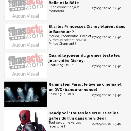
Belle et la Bête
Et on connait déjà le
27/09/2010, 13:40
réalisateur
Et si les Princesses Disney étaient dans
le Bachelor ?
Merida, Pocahontas, Belle et
27/09/2010, 13:40
Aurore se battent pour le
Prince Charmant !
Quand le joueur du grenier teste les
jeux-vidéo Disney ...
Featuring Usul !
27/09/2010, 13:40
Rammstein Paris : le live au cinéma et
en DVD (bande-annonce)
Frühling in Paris
27/09/2010, 13:40
Deadpool : toutes les erreurs et les
gaffes du film dans une vidéo !
Tout ce qui ne va pas
27/09/2010, 13:40
répertorié !