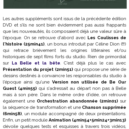
Les autres suppléments sont issus de la précédente édition
DVD et s'ils ne sont bien évidemment pas aussi frappants
que les nouveautés, ils composaient déjà une valeur sûre à
l'époque. On se retrouve d'abord avec
Les Coulisses de
l'histoire (25min41)
, un bonus introduit par Céline Dion (!!!)
qui retrace brièvement les origines littéraires et/ou
historiques de sept films forts du studio. Rien de primordial
sur
La Belle et la bête
. C'est déjà plus le cas avec
Présentation du projet (2min51)
qui propose une série de
dessins destinés à convaincre les responsables du studio à
l'époque ainsi qu'une
Version non utilisée de Be Our
Guest (4min55)
qui s'adressait au départ non pas à Belle
mais à son père. Dans le même ordre d'idée, on retrouve
également une
Orchestration abandonnée (2min01)
sur
la séquence de transformation et une
Chanson supprimée
(6min58)
, un module accompagné de deux présentations.
Enfin, un petit module
Animation (4min54+5min24+3min13)
dévoile quelques tests et esquisses à travers trois vidéos,