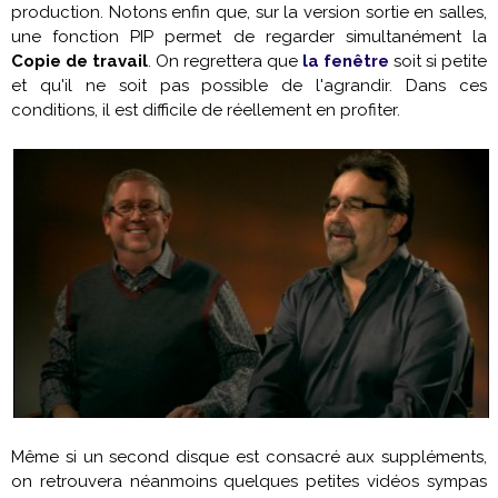
production. Notons enfin que, sur la version sortie en salles,
une fonction PIP permet de regarder simultanément la
Copie de travail
. On regrettera que
la fenêtre
soit si petite
et qu'il ne soit pas possible de l'agrandir. Dans ces
conditions, il est difficile de réellement en profiter.
Même si un second disque est consacré aux suppléments,
on retrouvera néanmoins quelques petites vidéos sympas