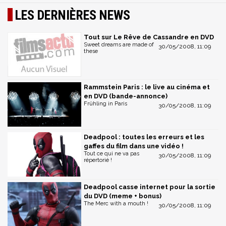
LES DERNIÈRES NEWS
Tout sur Le Rêve de Cassandre en DVD
Sweet dreams are made of
30/05/2008, 11:09
these
Rammstein Paris : le live au cinéma et
en DVD (bande-annonce)
Frühling in Paris
30/05/2008, 11:09
Deadpool : toutes les erreurs et les
gaffes du film dans une vidéo !
Tout ce qui ne va pas
30/05/2008, 11:09
répertorié !
Deadpool casse internet pour la sortie
du DVD (meme + bonus)
The Merc with a mouth !
30/05/2008, 11:09