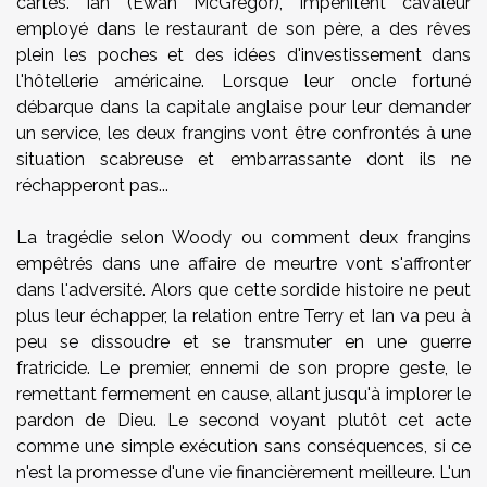
cartes. Ian (
Ewan McGregor
), impénitent cavaleur
employé dans le restaurant de son père, a des
rêves
plein les poches et des idées d'investissement dans
l'hôtellerie américaine. Lorsque leur oncle fortuné
débarque dans la capitale anglaise pour leur demander
un service, les deux frangins vont être confrontés à une
situation scabreuse et embarrassante dont ils ne
réchapperont pas...
La tragédie selon Woody ou comment deux frangins
empêtrés dans une affaire de meurtre vont s'affronter
dans l'adversité. Alors que cette sordide histoire ne peut
plus leur échapper, la relation entre Terry et Ian va peu à
peu se dissoudre et se transmuter en une guerre
fratricide. Le premier, ennemi de son propre geste, le
remettant fermement en cause, allant jusqu'à implorer le
pardon de Dieu. Le second voyant plutôt cet acte
comme une simple exécution sans conséquences, si ce
n'est
la promesse
d'une vie financièrement meilleure. L'un