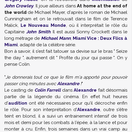
John Crowley
. Il joue ailleurs dans
At home at the end of
the world
de Michael Mayer, d'après le roman de Michael
Cunningham et on le retrouvait dans le film de Terence
Malick,
Le Nouveau Monde
, où il interprétait le rôle du
Capitaine
John Smith
. Il est aussi Sonny Crockett dans le
long métrage de
Michael Mann
,
Miami Vice : Deux Flics à
Miami
, adapté de la célèbre série.
Bon à savoir, il s'est fait tatouer sa devise sur le bras " Seize
the day ", autrement dit " Profite du jour qui passe ". On y
pense Colin.
"
Je donnerais tout ce que le film m'a apporté pour pouvoir
passer cinq minutes avec
Alexandre
!
"
Le casting de
Colin Farrell
dans
Alexandre
fait désormais
partie de la légende du cinéma. En effet huit heures
d'
audition
ont été nécessaires pour qu'il décroche enfin
le rôle. Pour son interprétation d'
Alexandre
, outre s'être
teint en blond, il a suivi un entrainement intensif de trois
mois et demi pour les combats à l'épée, à la lance et pour
monter à cru. Enfin, trois semaines dans un vrai camp au