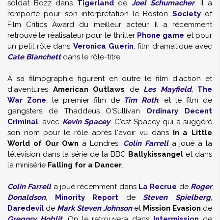
soldat Bozz dans
Tigerland
de
Joel Schumacher
. Il a
remporté pour son interprétation le Boston
Society
of
Film Critics Award du meilleur acteur. Il a récemment
retrouvé le réalisateur pour le thriller
Phone game
et pour
un petit rôle dans
Veronica Guerin
, film dramatique avec
Cate Blanchett
dans le rôle-titre.
A sa filmographie figurent en outre le film d'action et
d'aventures
American Outlaws
de
Les Mayfield
,
The
War Zone
, le premier film de
Tim Roth
, et le film de
gangsters de Thaddeus O'Sullivan
Ordinary Decent
Criminal
, avec
Kevin Spacey
. C'est Spacey qui a suggéré
son nom pour le rôle après l'avoir vu dans
In a Little
World of Our Own
à Londres.
Colin Farrell
a joué à la
télévision dans la série de la BBC
Ballykissangel
et dans
la minisérie
Falling for a Dancer
.
Colin Farrell
a joué récemment dans
La Recrue
de
Roger
Donaldson
,
Minority Report
de
Steven Spielberg
,
Daredevil
de
Mark Steven Johnson
et
Mission Evasion
de
Gregory Hoblit
. On le retrouvera dans
Intermission
de