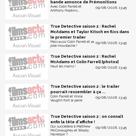
bande annonce de Prémonitions
Avec Colin Farrell et
09/08/2026, 13:45
Anthony Hopkins...
True Detective saison 2 : Rachel
McAdams et Taylor Kitsch en flics dans
le premier trailer
Mais aussi Colin Farrell et sa
09/08/2026, 13:45
jolie moustache !
True Detective saison 2 : Rachel
McAdams et Colin Farrell [photos]
Haut les mains !
09/08/2026, 13:45
True Detective saison 2 : le trailer
pourrait ressembler à ça ...
Colin Farrell et Vince
09/08/2026, 13:45
Vaughn font la paire
True Detective saison 2 : on connaît
enfin la tête d'affiche !
Qui succèdera à Matthew
09/08/2026, 13:45
McConaughey et Woody
Harrelson ?