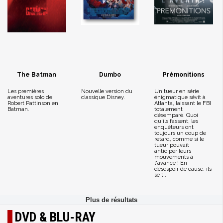
The Batman
Dumbo
Prémonitions
Les premières
Nouvelle version du
Un tueur en série
aventures solo de
classique Disney.
énigmatique sévit à
Robert Pattinson en
Atlanta, laissant le FBI
Batman.
totalement
désemparé. Quoi
qu'ils fassent, les
enquêteurs ont
toujours un coup de
retard, comme si le
tueur pouvait
anticiper leurs
mouvements à
l'avance ! En
désespoir de cause, ils
se t...
DVD & BLU-RAY