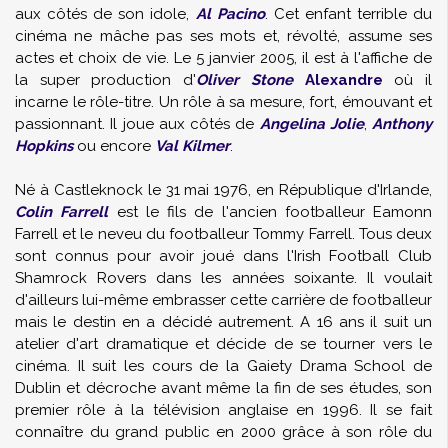
aux côtés de son idole,
Al Pacino
. Cet enfant terrible du
cinéma ne mâche pas ses mots et, révolté, assume ses
actes et choix de vie. Le 5 janvier 2005, il est à l'affiche de
la super production d'
Oliver Stone
Alexandre
où il
incarne le rôle-titre. Un rôle à sa mesure, fort, émouvant et
passionnant. Il joue aux côtés de
Angelina Jolie
,
Anthony
Hopkins
ou encore
Val Kilmer
.
Né à Castleknock le 31 mai 1976, en République d'Irlande,
Colin Farrell
est le fils de l'ancien footballeur Eamonn
Farrell et le neveu du footballeur Tommy Farrell. Tous deux
sont connus pour avoir joué dans l'Irish Football Club
Shamrock Rovers dans les années soixante. Il voulait
d'ailleurs lui-même embrasser cette carrière de footballeur
mais le destin en a décidé autrement. A 16 ans il suit un
atelier d'art dramatique et décide de se tourner vers le
cinéma. Il suit les cours de la Gaiety Drama School de
Dublin et décroche avant même la fin de ses études, son
premier rôle à la télévision anglaise en 1996. Il se fait
connaître du grand public en 2000 grâce à son rôle du