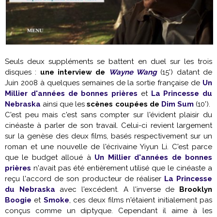
Seuls deux suppléments se battent en duel sur les trois
disques :
une interview de
Wayne Wang
(15') datant de
Juin 2008 à quelques semaines de la sortie française de
Un
Millier d'années de bonnes prières
et
La Princesse du
Nebraska
ainsi que les
scènes coupées de
Dim Sum
(10').
C'est peu mais c'est sans compter sur l'évident plaisir du
cinéaste à parler de son travail. Celui-ci revient largement
sur la genèse des deux films, basés respectivement sur un
roman et une nouvelle de l'écrivaine Yiyun Li. C'est parce
que le budget alloué à
Un Millier d'années de bonnes
prières
n'avait pas été entièrement utilisé que le cinéaste a
reçu l'accord de son producteur de réaliser
La Princesse
du Nebraska
avec l'excédent. A l'inverse de
Brooklyn
Boogie
et
Smoke
, ces deux films n'étaient initialement pas
conçus comme un diptyque. Cependant il aime à les