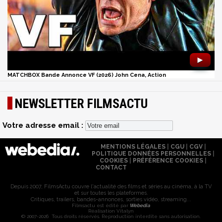
►
MATCHBOX Bande Annonce VF (2026) John Cena, Action
NEWSLETTER FILMSACTU
Votre adresse email :
MENTIONS LÉGALES
|
CGU
|
CGV
|
POLITIQUE DONNÉES PERSONNELLES
|
COOKIES
|
PRÉFÉRENCE COOKIES
|
CONTACT
Depuis 2007, FilmsActu couvre l'actualité des films et séries au cinéma, à la TV
et sur toutes les plateformes.
Critiques, trailers, bandes-annonces, sorties vidéo, streaming...
Filmsactu est édité par
Webedia
Réalisation Vitalyn
© 2007-2026 Tous droits réservés. Reproduction interdite sans autorisation.