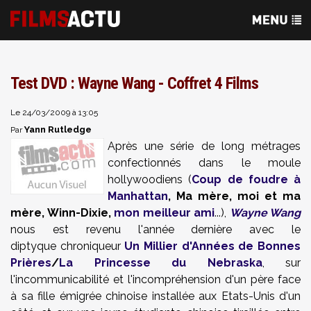
Test DVD : Wayne Wang - Coffret 4 Films
Le 24/03/2009 à 13:05
Yann Rutledge
Par
Après une série de long métrages
confectionnés dans le moule
hollywoodiens (
Coup de foudre à
Manhattan
, Ma mère, moi et ma
mère, Winn-Dixie,
mon meilleur ami
...),
Wayne Wang
nous est revenu l'année dernière avec le
diptyque chroniqueur
Un Millier d'Années de Bonnes
Prières
/
La Princesse du Nebraska
, sur
l'incommunicabilité et l'incompréhension d'un père face
à sa fille émigrée chinoise installée aux Etats-Unis d'un