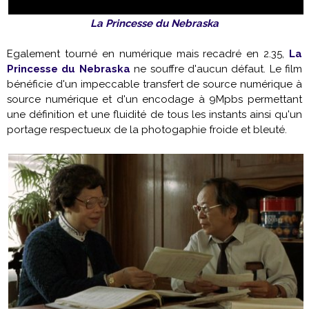
La Princesse du Nebraska
Egalement tourné en numérique mais recadré en 2.35,
La
Princesse du Nebraska
ne souffre d'aucun défaut. Le film
bénéficie d'un impeccable transfert de source numérique à
source numérique et d'un encodage à 9Mpbs permettant
une définition et une fluidité de tous les instants ainsi qu'un
portage respectueux de la photogaphie froide et bleuté.