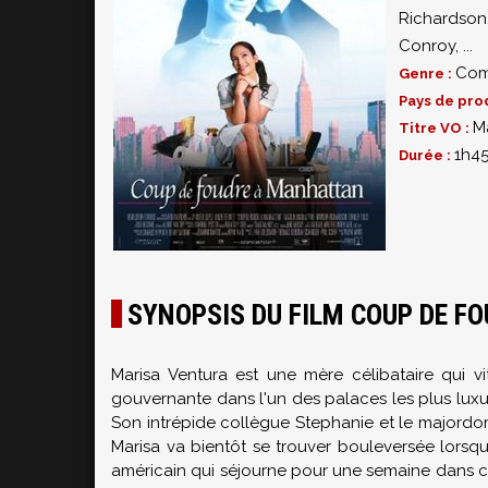
Richardson
Conroy
,
...
Com
Genre :
Pays de pro
M
Titre VO :
1h4
Durée :
SYNOPSIS DU FILM COUP DE F
Marisa Ventura est une mère célibataire qui vi
gouvernante dans l'un des palaces les plus lux
Son intrépide collègue Stephanie et le majordom
Marisa va bientôt se trouver bouleversée lorsque
américain qui séjourne pour une semaine dans cet