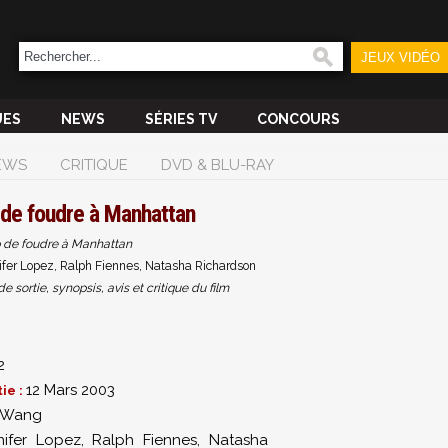
JEUX VIDÉO
UES
NEWS
SÉRIES TV
CONCOURS
EWS
CRITIQUE
DVD & BLU-RAY
de foudre à Manhattan
 de foudre à Manhattan
er Lopez, Ralph Fiennes, Natasha Richardson
sortie, synopsis, avis et critique du film
2
12 Mars 2003
ie :
 Wang
nifer Lopez
,
Ralph Fiennes
,
Natasha