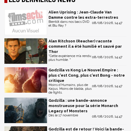
Alien Uprising : Jean-Claude Van
Damme contre les extra-terrestres
Bientôt dans nos bacs DVD
08/08/2026, 14:47
et Blu Ray ?
Alan Ritchson (Reacher) raconte
comment il a été humilié et sauvé par
Thor
"Cette expérience m’a rendu
08/08/2026, 14:47
plus humble. "
Godzilla vs Kong Le Nouvel Empire :
plus c'est Cong, plus c'est Bong - notre
critique
Moins d'Humains, plus de
08/08/2026, 14:47
Kaijus. Moins de blabla, plus
de fights.
Godzilla : une bande-annonce
monstrueuse pour la série Monarch
Legacy of Monsters
Dès le 17 novembre
08/08/2026, 14:47
Godzilla est de retour ! Voici la bande-