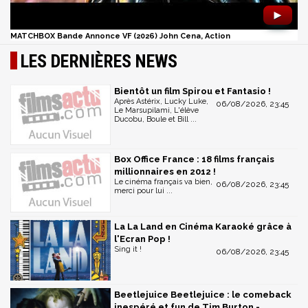
►
MATCHBOX Bande Annonce VF (2026) John Cena, Action
LES DERNIÈRES NEWS
Bientôt un film Spirou et Fantasio !
Après Astérix, Lucky Luke,
06/08/2026, 23:45
Le Marsupilami, L'élève
Ducobu, Boule et Bill ...
Box Office France : 18 films français
millionnaires en 2012 !
Le cinéma français va bien,
06/08/2026, 23:45
merci pour lui ...
La La Land en Cinéma Karaoké grâce à
l'Ecran Pop !
Sing it !
06/08/2026, 23:45
Beetlejuice Beetlejuice : le comeback
inespéré et fun de Tim Burton -