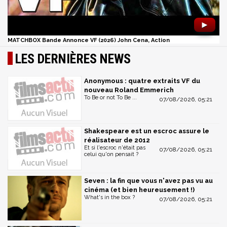
►
MATCHBOX Bande Annonce VF (2026) John Cena, Action
LES DERNIÈRES NEWS
Anonymous : quatre extraits VF du
nouveau Roland Emmerich
To Be or not To Be ...
07/08/2026, 05:21
Shakespeare est un escroc assure le
réalisateur de 2012
Et si l'escroc n'était pas
07/08/2026, 05:21
celui qu'on pensait ?
Seven : la fin que vous n'avez pas vu au
cinéma (et bien heureusement !)
What's in the box ?
07/08/2026, 05:21