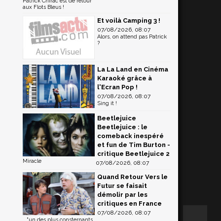
Patrick Chirac est de retour
aux Flots Bleus !
Et voilà Camping 3 !
07/08/2026, 08:07
Alors, on attend pas Patrick
?
La La Land en Cinéma
Karaoké grâce à
l'Ecran Pop !
07/08/2026, 08:07
Sing it !
Beetlejuice
Beetlejuice : le
comeback inespéré
et fun de Tim Burton -
critique Beetlejuice 2
Miracle
07/08/2026, 08:07
Quand Retour Vers le
Futur se faisait
démolir par les
critiques en France
07/08/2026, 08:07
..."un des plus consternants